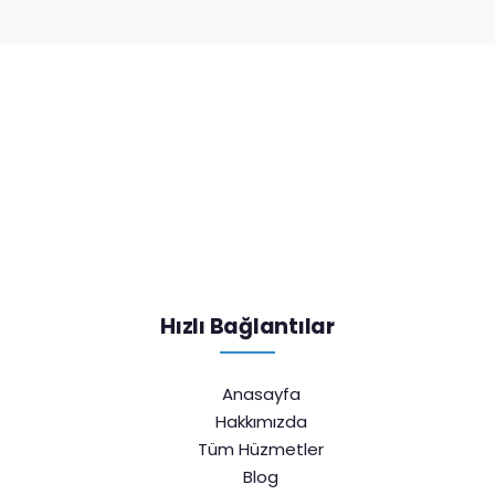
Hızlı Bağlantılar
Anasayfa
Hakkımızda
Tüm Hüzmetler
Blog