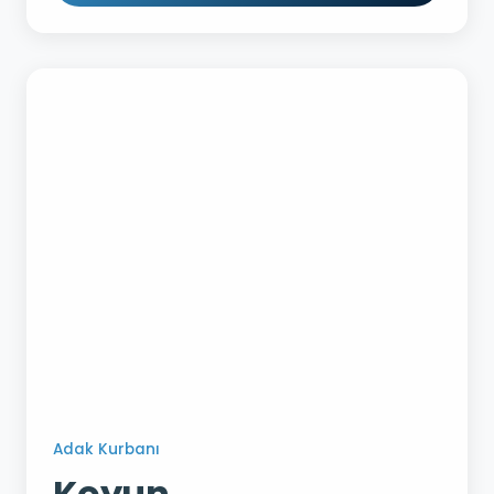
Videolu
Kesim
Adak Kurbanı
Koyun