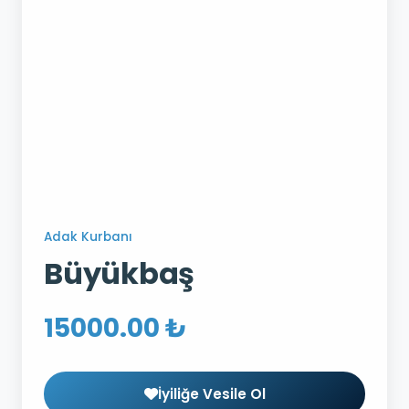
Adak Kurbanı
Büyükbaş
15000.00 ₺
İyiliğe Vesile Ol