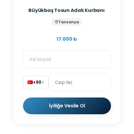
Büyükbaş Tosun Adak Kurbanı
Tanzanya
17.000 ₺
+90
▼
İyiliğe Vesile Ol