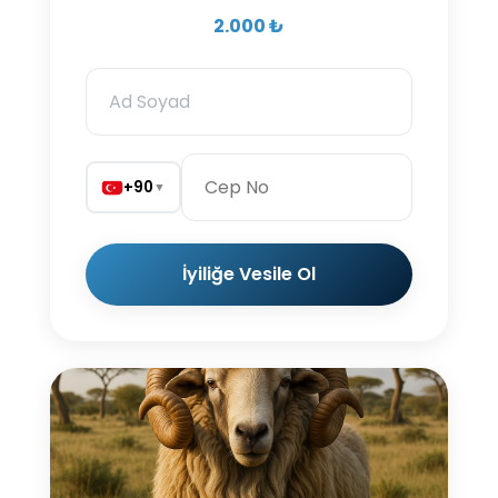
2.000 ₺
+90
▼
İyiliğe Vesile Ol