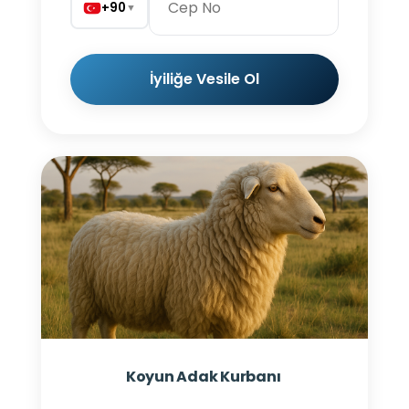
+90
▼
İyiliğe Vesile Ol
Koyun Adak Kurbanı