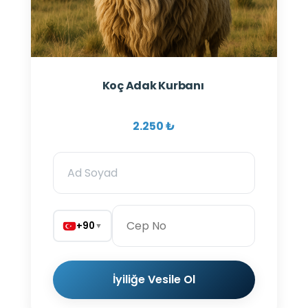
Koç Adak Kurbanı
2.250 ₺
+90
▼
İyiliğe Vesile Ol