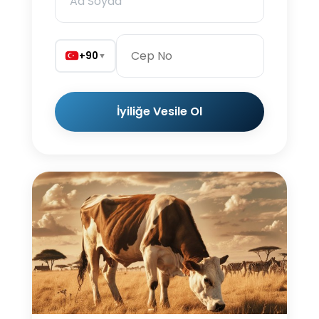
+90
▼
İyiliğe Vesile Ol